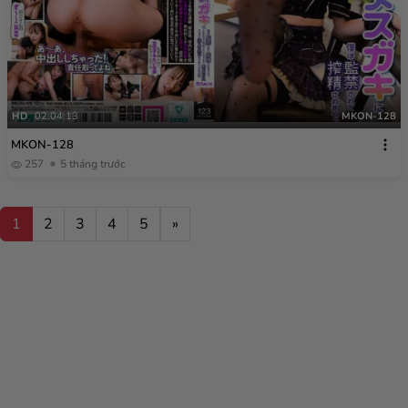
HD
02:04:13
MKON-128
MKON-128
257
5 tháng trước
1
2
3
4
5
»