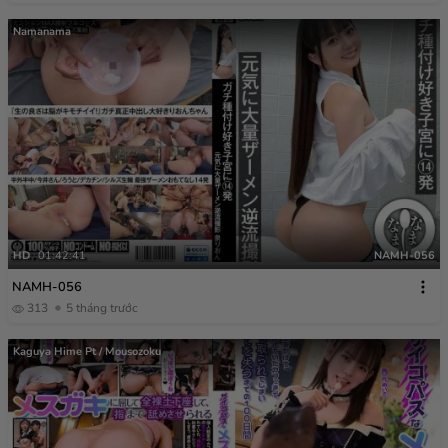
Namanama
HD
01:42:41
NAMH-056
NAMH-056
313
5 tháng trước
Kaguya Hime Pt / Mousozoku