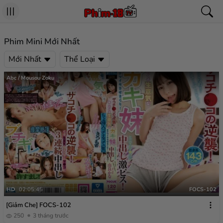
Phim Mini Mới Nhất
Mới Nhất
Thể Loại
Abc / Mousou Zoku
HD
02:05:45
FOCS-102
[Giảm Che] FOCS-102
250
3 tháng trước