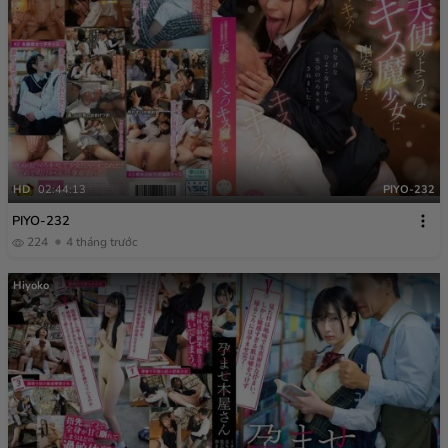
HD
02:44:13
PIYO-232
PIYO-232
224
4 tháng trước
Hiyoko