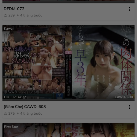
DFDM-072
239
4 tháng trước
Kawaii
HD
02:34:27
CAWD-608
[Giảm Che] CAWD-608
275
4 tháng trước
First Star