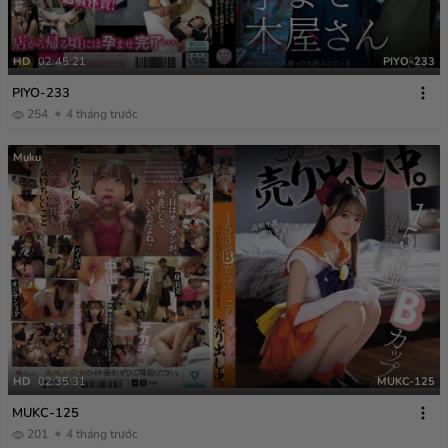
HD
02:45:21
PIYO-233
PIYO-233
254
4 tháng trước
Muku
HD
02:35:31
MUKC-125
MUKC-125
201
4 tháng trước