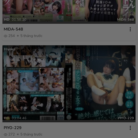
HD
01:58:20
MIDA-548
MIDA-548
254
5 tháng trước
Hiyoko
HD
03:04:46
PIYO-229
PIYO-229
272
5 tháng trước