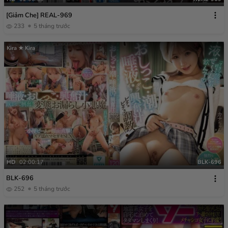
[Giảm Che] REAL-969
233
5 tháng trước
Kira ★ Kira
HD
02:00:17
BLK-696
BLK-696
252
5 tháng trước