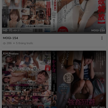
HD
02:49:37
MOGI-154
MOGI-154
286
5 tháng trước
K.M.Produce
HD
02:06:39
REAL-969