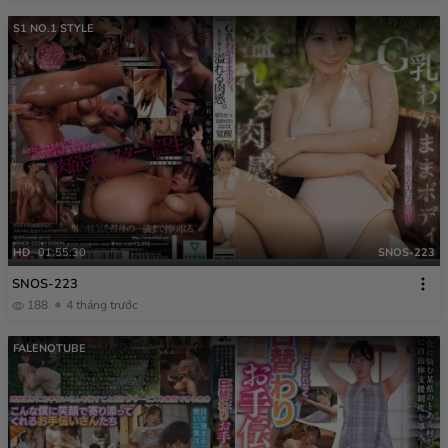
S1 NO.1 STYLE
HD
01:55:30
SNOS-223
SNOS-223
188
4 tháng trước
FALENOTUBE