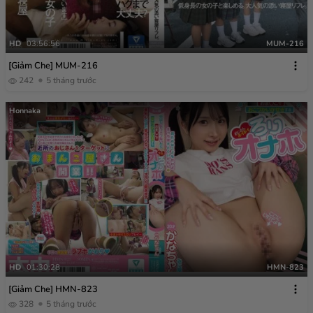
HD
03:56:56
MUM-216
[Giảm Che] MUM-216
242
5 tháng trước
Honnaka
HD
01:30:28
HMN-823
[Giảm Che] HMN-823
328
5 tháng trước