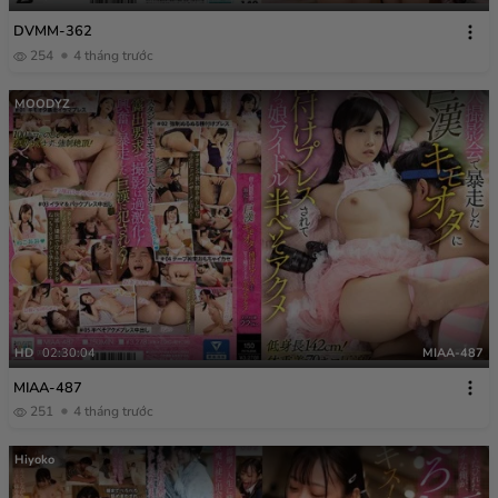
DVMM-362
254
4 tháng trước
MOODYZ
HD
02:30:04
MIAA-487
MIAA-487
251
4 tháng trước
Hiyoko