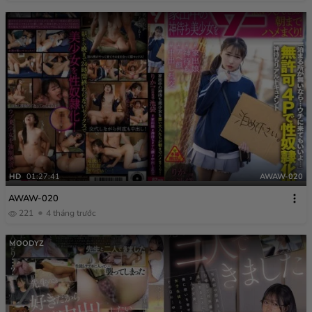
HD
01:27:41
AWAW-020
AWAW-020
221
4 tháng trước
MOODYZ