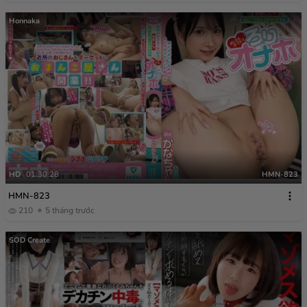
Honnaka
HD
01:30:28
HMN-823
HMN-823
210
5 tháng trước
SOD Create