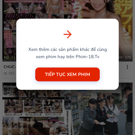
Xem thêm các sản phẩm khác để cùng
xem phim hay trên Phim-18.Tv
HD
01:08:02
CHUC-170
CHUC-170
182
4 tháng trước
TIẾP TỤC XEM PHIM
Minimamu