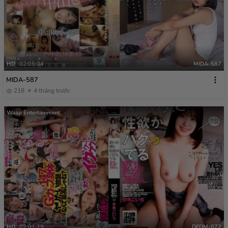
HD
02:05:04
MIDA-587
MIDA-587
218
4 tháng trước
Waap Entertainment
HD
02:01:29
DFDM-072