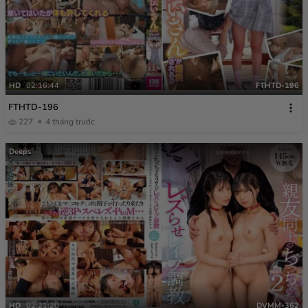
HD
02:16:44
FTHTD-196
FTHTD-196
227
4 tháng trước
Deeps
HD
02:21:20
DVMM-362