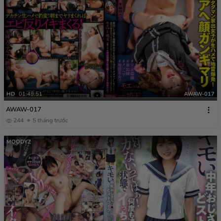
HD
01:49:51
AWAW-017
AWAW-017
244
5 tháng trước
MOODYZ