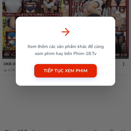
Xem thêm các sản phẩm khác để cùng
xem phim hay trên Phim-18.Tv
HD
01:19:58
OKB-016
OKB-016
TIẾP TỤC XEM PHIM
4.7K
1 năm trước