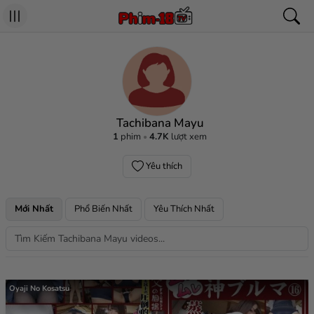
Tachibana Mayu
1
phim
4.7K
lượt xem
Yêu thích
Mới Nhất
Phổ Biến Nhất
Yêu Thích Nhất
Oyaji No Kosatsu