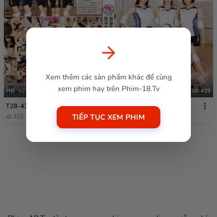
Xem thêm các sản phẩm khác để cùng
xem phim hay trên Phim-18.Tv
HD
02:42:55
T28-439
T28-439
TIẾP TỤC XEM PHIM
222
4 tháng trước