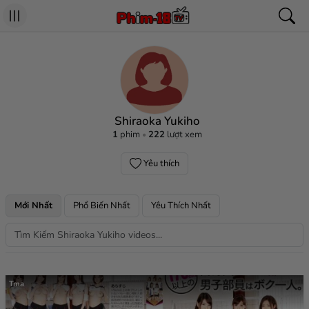
Shiraoka Yukiho
1
phim
222
lượt xem
Yêu thích
Mới Nhất
Phổ Biến Nhất
Yêu Thích Nhất
Tma