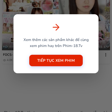
Xem thêm các sản phẩm khác để cùng
xem phim hay trên Phim-18.Tv
HD
02:08:26
FOCS-170
FOCS-170
TIẾP TỤC XEM PHIM
4.8K
1 năm trước