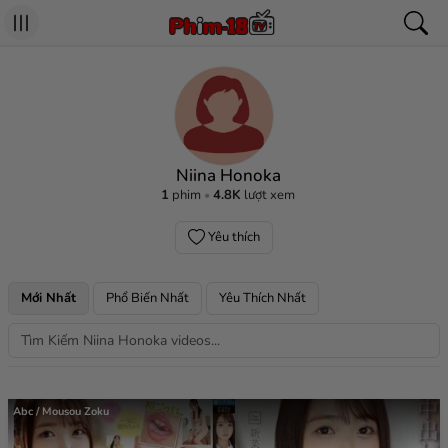
Niina Honoka
1
phim
4.8K
lượt xem
Yêu thích
Mới Nhất
Phổ Biến Nhất
Yêu Thích Nhất
Abc / Mousou Zoku