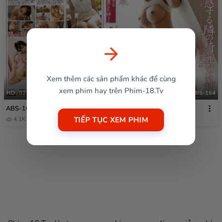
Xem thêm các sản phẩm khác để cùng
xem phim hay trên Phim-18.Tv
HD
02:46:08
ABS-164
ABS-164
TIẾP TỤC XEM PHIM
4.1K
1 năm trước