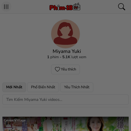
Miyama Yuki
1
phim
5.1K
lượt xem
Yêu thích
Mới Nhất
Phổ Biến Nhất
Yêu Thích Nhất
Center Village