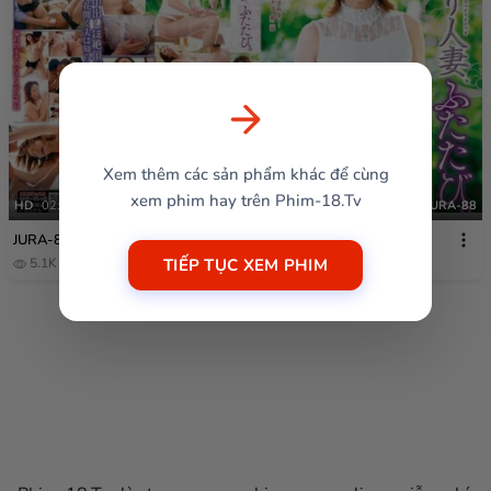
Xem thêm các sản phẩm khác để cùng
xem phim hay trên Phim-18.Tv
HD
02:12:24
JURA-88
JURA-88
TIẾP TỤC XEM PHIM
5.1K
1 năm trước