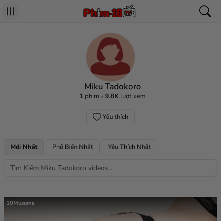
Miku Tadokoro
1
phim
9.8K
lượt xem
Yêu thích
Mới Nhất
Phổ Biến Nhất
Yêu Thích Nhất
10Musume