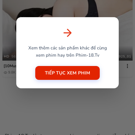
Xem thêm các sản phẩm khác để cùng
xem phim hay trên Phim-18.Tv
HD
56:29
031925_01
[10Musume] 031925_01
TIẾP TỤC XEM PHIM
9.8K
1 năm trước