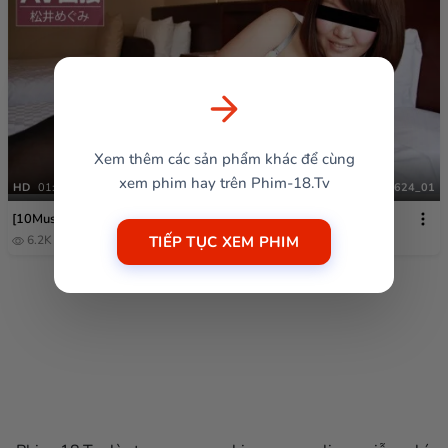
Xem thêm các sản phẩm khác để cùng
xem phim hay trên Phim-18.Tv
HD
01:00:16
020624_01
[10Musume] 020624_01
TIẾP TỤC XEM PHIM
6.2K
1 năm trước