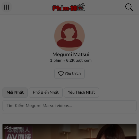
Megumi Matsui
1
phim
6.2K
lượt xem
Yêu thích
Mới Nhất
Phổ Biến Nhất
Yêu Thích Nhất
10Musume