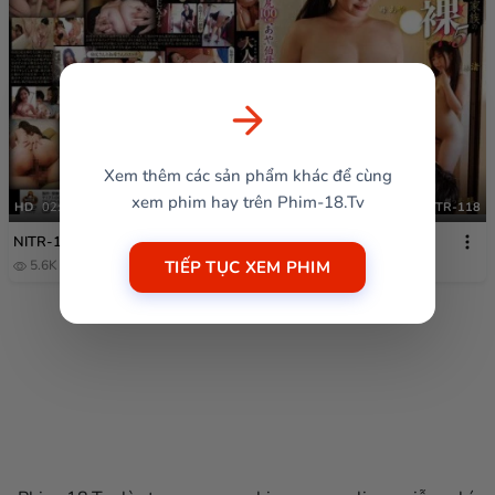
Xem thêm các sản phẩm khác để cùng
xem phim hay trên Phim-18.Tv
HD
02:23:16
NITR-118
NITR-118
TIẾP TỤC XEM PHIM
5.6K
1 năm trước