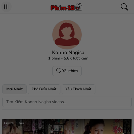
Konno Nagisa
1
phim
5.6K
lượt xem
Yêu thích
Mới Nhất
Phổ Biến Nhất
Yêu Thích Nhất
Crystal Eizou