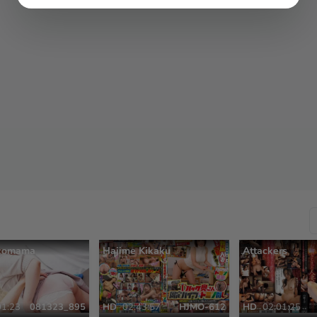
comama
Hajime Kikaku
Attackers
01:23
081323_895
HD
02:43:57
HJMO-612
HD
02:01:25