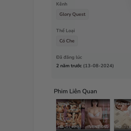
Kênh
Glory Quest
Thể Loại
Có Che
Đã đăng lúc
2 năm trước
(13-08-2024)
Phim Liên Quan
Venus
Pacopa
HD
01:42:23
VENZ-050
HD
01: