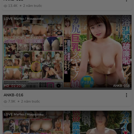
13.4K
2 năm trước
LOVE Ma￮ko / Mousozoku
HD
02:20:09
ANKB-016
ANKB-016
7.9K
2 năm trước
LOVE Ma￮ko / Mousozoku