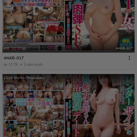
HD
02:35:35
ANKB-017
ANKB-017
17.7K
2 năm trước
LOVE Ma￮ko / Mousozoku