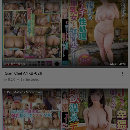
HD
02:10:19
ANKB-026
[Giảm Che] ANKB-026
6.1K
1 năm trước
LOVE Ma￮ko / Mousozoku