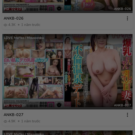
HD
02:10:19
ANKB-026
ANKB-026
4.3K
1 năm trước
LOVE Ma￮ko / Mousozoku
HD
02:05:28
ANKB-027
ANKB-027
4.9K
1 năm trước
LOVE Ma￮ko / Mousozoku