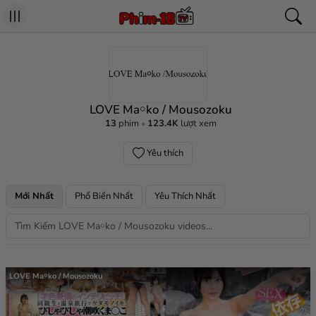
LOVE Ma￮ko / Mousozoku
13
phim
123.4K
lượt xem
Yêu thích
Mới Nhất
Phổ Biến Nhất
Yêu Thích Nhất
LOVE Ma￮ko / Mousozoku