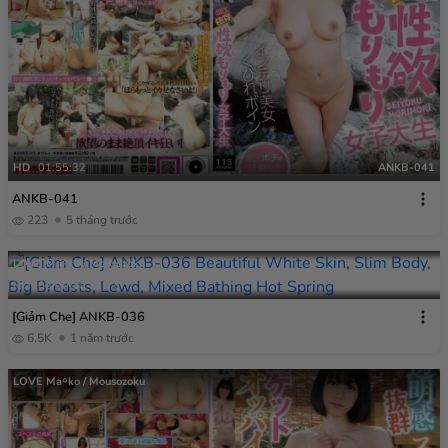
HD
01:55:32
ANKB-041
ANKB-041
223
5 tháng trước
LOVE Ma￮ko / Mousozoku
HD
02:00:30
ANKB-036
[Giảm Che] ANKB-036
6.5K
1 năm trước
LOVE Ma￮ko / Mousozoku