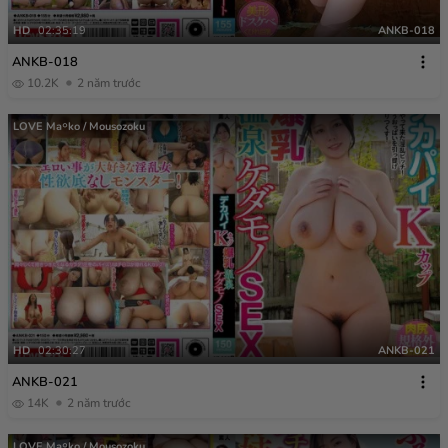
HD
02:35:19
ANKB-018
ANKB-018
10.2K
2 năm trước
LOVE Ma￮ko / Mousozoku
HD
02:30:27
ANKB-021
ANKB-021
14K
2 năm trước
LOVE Ma￮ko / Mousozoku