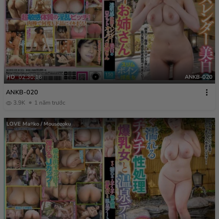
HD
02:30:16
ANKB-020
ANKB-020
3.9K
1 năm trước
LOVE Ma￮ko / Mousozoku