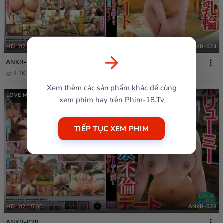
HD
02:30:28
ANKB-024
ANKB-024
4.1K
1 năm trước
Xem thêm các sản phẩm khác để cùng
LOVE Ma￮ko / Mousozoku
xem phim hay trên Phim-18.Tv
TIẾP TỤC XEM PHIM
HD
02:05:30
ANKB-028
ANKB-028